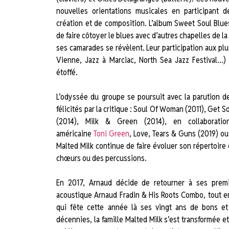
nouvelles orientations musicales en participant 
création et de composition. L’album Sweet Soul Blu
de faire côtoyer le blues avec d’autres chapelles de l
ses camarades se révèlent. Leur participation aux plu
Vienne, Jazz à Marciac, North Sea Jazz Festival…
étoffé.
L’odyssée du groupe se poursuit avec la parution 
félicités par la critique : Soul Of Woman (2011), Get S
(2014), Milk & Green (2014), en collaboratio
américaine
Toni Green
, Love, Tears & Guns (2019) ou
Malted Milk continue de faire évoluer son répertoire e
chœurs ou des percussions.
En 2017, Arnaud décide de retourner à ses premi
acoustique Arnaud Fradin & His Roots Combo, tout en
qui fête cette année là ses vingt ans de bons et
décennies, la famille Malted Milk s’est transformée e