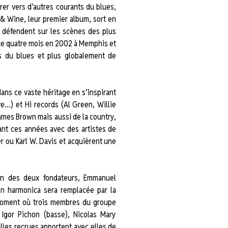
rer vers d’autres courants du blues,
 & Wine, leur premier album, sort en
s défendent sur les scènes des plus
 de quatre mois en 2002 à Memphis et
s du blues et plus globalement de
ans ce vaste héritage en s’inspirant
e…) et Hi records (Al Green, Willie
ames Brown mais aussi de la country,
rant ces années avec des artistes de
r ou Karl W. Davis et acquièrent une
un des deux fondateurs, Emmanuel
on harmonica sera remplacée par la
 moment où trois membres du groupe
 Igor Pichon (basse), Nicolas Mary
elles recrues apportent avec elles de