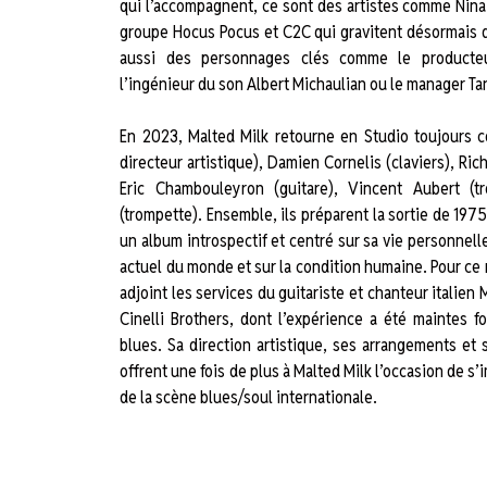
qui l’accompagnent, ce sont des artistes comme Nina
groupe Hocus Pocus et C2C qui gravitent désormais d
aussi des personnages clés comme le producteu
l’ingénieur du son Albert Michaulian ou le manager T
En 2023, Malted Milk retourne en Studio toujours 
directeur artistique), Damien Cornelis (claviers), Ri
Eric Chambouleyron (guitare), Vincent Aubert (
(trompette). Ensemble, ils préparent la sortie de 197
un album introspectif et centré sur sa vie personnelle e
actuel du monde et sur la condition humaine. Pour ce 
adjoint les services du guitariste et chanteur italie
Cinelli Brothers, dont l’expérience a été maintes
blues. Sa direction artistique, ses arrangements et s
offrent une fois de plus à Malted Milk l’occasion de 
de la scène blues/soul internationale.