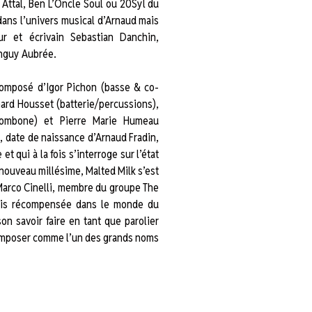
 Attal, Ben L’Oncle Soul ou 20Syl du
ans l’univers musical d’Arnaud mais
r et écrivain Sebastian Danchin,
anguy Aubrée.
composé d’Igor Pichon (basse & co-
chard Housset (batterie/percussions),
trombone) et Pierre Marie Humeau
5, date de naissance d’Arnaud Fradin,
t qui à la fois s’interroge sur l’état
nouveau millésime, Malted Milk s’est
n Marco Cinelli, membre du groupe The
 fois récompensée dans le monde du
on savoir faire en tant que parolier
s’imposer comme l’un des grands noms