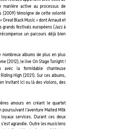
de manière active au processus de
es (2009) témoigne de cette volonté
a « Great Black Music » dont Arnaud et
s grands festivals européens (Jazz à
) récompense un parcours déjà bien
de nombreux albums de plus en plus
ome (2012), le live On Stage Tonight !
n avec la formidable chanteuse
 Riding High (2021). Sur ces albums,
n invitant ici ou là des violons, des
ères amours en créant le quartet
 poursuivant l’aventure Malted Milk
 loyaux services. Durant ces deux
t s’est agrandie. Outre les musiciens