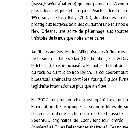
(basse/claviers/batterie) qui leur permet de s’aventu
plus urbains et plus électriques. Peaches, Ice Cream
1999, suivi de Easy Baby (2005), des disques qu’il
prestigieux festivals de blues ou durant une tournée
New Orleans, une sorte de pèlerinage aux source
l’histoire de la musique noire américaine.
Au fil des années, Malted Milk puise ses influences d
de la soul des labels Stax (Otis Redding, Sam & Dav
Mitchell…), tous deux basés à Memphis, du funk de J
du rock ou du folk de Bob Dylan. Ils collaborent du
blues/soul américains dont Zora Young, Big Joe Turne
légitimité internationale plus que méritée.
En 2007, un premier virage est opéré lorsque l’
Frangeul, quitte le groupe. La sonorité blues de s
chaleur soul d’une section cuivres. C’est aussi le
Spoonfull, originaires de Caen, font leur entrée :
(claviers) et Gilles Delagranges (batterie). Ces nouv