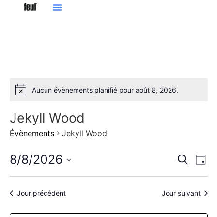
Aucun évènements planifié pour août 8, 2026.
Notice
Jekyll Wood
Évènements
Jekyll Wood
Rech
Na
8/8/2026
Recherch
Jour
Sélectionnez
de
et
une
date.
vu
navig
Jour précédent
Jour suivant
Év
de